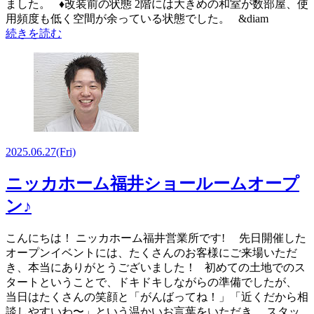
ました。 ♦改装前の状態 2階には大きめの和室が数部屋、使
用頻度も低く空間が余っている状態でした。 &diam
続きを読む
2025.06.27
(Fri)
ニッカホーム福井ショールームオープ
ン♪
こんにちは！ ニッカホーム福井営業所です! 先日開催した
オープンイベントには、たくさんのお客様にご来場いただ
き、本当にありがとうございました！ 初めての土地でのス
タートということで、ドキドキしながらの準備でしたが、
当日はたくさんの笑顔と「がんばってね！」「近くだから相
談しやすいわ〜」という温かいお言葉をいただき、 スタッ