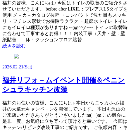
福井の皆様、こんにちは♪ 今回はトイレの取替のご紹介をさ
せていただきます。 before after LIXIL：プレアスLSタイプを
使用 メ－カ－カタログ抜粋 ・コンパクトで見た目もスッキ
リ ・フチレス形状でお掃除ラクラク ・超節水トイレ トイレ
にもイロイロ種類がありますね～(@^^)/~~~ トイレの取替時
に合わせて工事するとお得！！！ 内装工事（天井・壁：壁
紙貼替 床：クッションフロア貼替
続きを読む
2026.02.21
(Sat)
福井リフォ－ムイベント開催＆ペニン
シュラキッチン改装
福井のお住いの皆様、こんにちは♪ 本日からニッカホ-ム福
井の大還元キャンペ－ンを開催しています。 本日も沢山の
ご来店いただきありがとうございましたm(__)m この機会に
是非一度、お気軽に立ち寄って頂けると幸いです。 今回は
キッチン/リビング改装工事のご紹介です。 ご依頼内容 ・キ