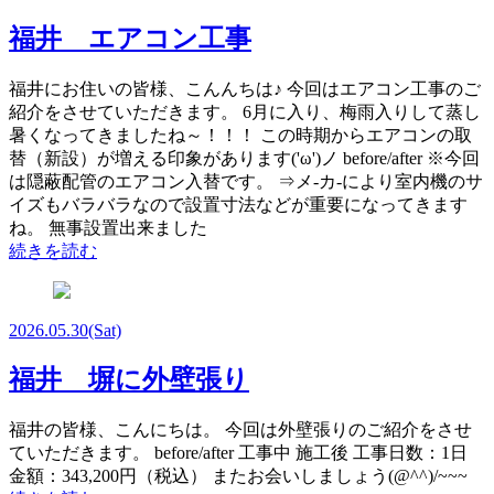
福井 エアコン工事
福井にお住いの皆様、こんんちは♪ 今回はエアコン工事のご
紹介をさせていただきます。 6月に入り、梅雨入りして蒸し
暑くなってきましたね～！！！ この時期からエアコンの取
替（新設）が増える印象があります('ω')ノ before/after ※今回
は隠蔽配管のエアコン入替です。 ⇒メ-カ-により室内機のサ
イズもバラバラなので設置寸法などが重要になってきます
ね。 無事設置出来ました
続きを読む
2026.05.30
(Sat)
福井 塀に外壁張り
福井の皆様、こんにちは。 今回は外壁張りのご紹介をさせ
ていただきます。 before/after 工事中 施工後 工事日数：1日
金額：343,200円（税込） またお会いしましょう(@^^)/~~~