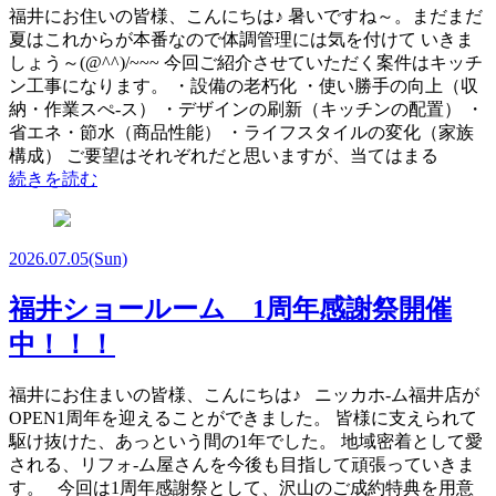
福井にお住いの皆様、こんにちは♪ 暑いですね～。まだまだ
夏はこれからが本番なので体調管理には気を付けて いきま
しょう～(@^^)/~~~ 今回ご紹介させていただく案件はキッチ
ン工事になります。 ・設備の老朽化 ・使い勝手の向上（収
納・作業スぺ-ス） ・デザインの刷新（キッチンの配置） ・
省エネ・節水（商品性能） ・ライフスタイルの変化（家族
構成） ご要望はそれぞれだと思いますが、当てはまる
続きを読む
2026.07.05
(Sun)
福井ショールーム 1周年感謝祭開催
中！！！
福井にお住まいの皆様、こんにちは♪ ニッカホ-ム福井店が
OPEN1周年を迎えることができました。 皆様に支えられて
駆け抜けた、あっという間の1年でした。 地域密着として愛
される、リフォ-ム屋さんを今後も目指して頑張っていきま
す。 今回は1周年感謝祭として、沢山のご成約特典を用意