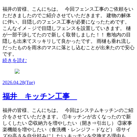
福井の皆様、こんにちは。 今回フェンス工事のご依頼をい
ただきましたのでご紹介させていただきます。 建物の解体
に伴い、目隠しのフェンス工事が必要になったためです。
こんなイメ－ジで目隠しフェンスを設置していきます。 樋
が一部干渉してたので新しく取替しました！！ 敷地内の目
隠しも出来てスッキリして良かったです。 雨樋も垂れ流し
だったものを雨水のマスに落とし込むことが出来たので安心
です。
続きを読む
2026.04.28
(Tue)
福井 キッチン工事
福井の皆様、こんにちは。 今回はシステムキッチンのご紹
介をさせていただきます。 ①キッチンが古くなったので新
しくしたい ②収納力を増やしたい（開き⇒引出し） ③家事
楽機能を増やしたい（食洗機・レンジフ－ドなど） ④サイ
ズや高さを自分好みにしたい キッチンを交換する理由も