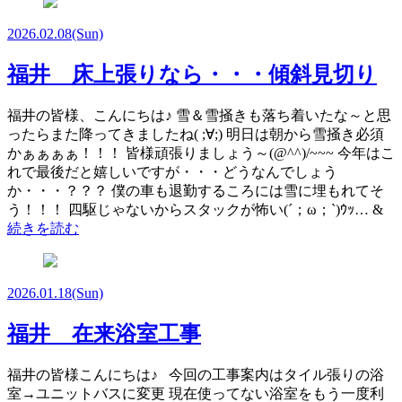
2026.02.08
(Sun)
福井 床上張りなら・・・傾斜見切り
福井の皆様、こんにちは♪ 雪＆雪掻きも落ち着いたな～と思
ったらまた降ってきましたね( ;∀;) 明日は朝から雪掻き必須
かぁぁぁぁ！！！ 皆様頑張りましょう～(@^^)/~~~ 今年はこ
れで最後だと嬉しいですが・・・どうなんでしょう
か・・・？？？ 僕の車も退勤するころには雪に埋もれてそ
う！！！ 四駆じゃないからスタックが怖い(´；ω；`)ｳｯ… &
続きを読む
2026.01.18
(Sun)
福井 在来浴室工事
福井の皆様こんにちは♪ 今回の工事案内はタイル張りの浴
室→ユニットバスに変更 現在使ってない浴室をもう一度利